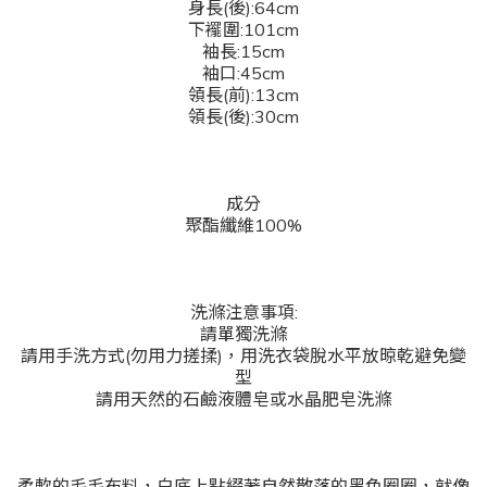
身長(後):64cm
下襬圍:101cm
袖長:15cm
袖口:45cm
領長(前):13cm
領長(後):30cm
成分
聚酯纖維100%
洗滌注意事項:
請單獨洗滌
請用手洗方式(勿用力搓揉)，用洗衣袋脫水平放晾乾避免變
型
請用天然的石鹼液體皂或水晶肥皂洗滌
柔軟的毛毛布料，白底上點綴著自然散落的黑色圈圈，就像