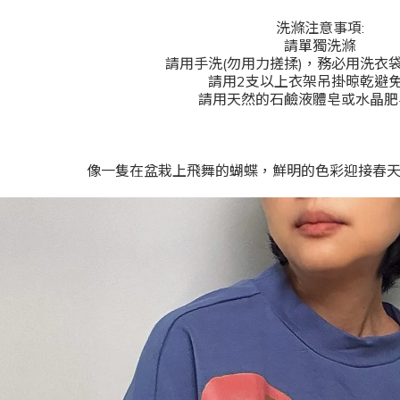
洗滌注意事項:
請單獨洗滌
請用手洗(勿用力搓揉)，務必用洗衣
請用2支以上衣架吊掛晾乾避
請用天然的石鹼液體皂或水晶肥
像一隻在盆栽上飛舞的蝴蝶，鮮明的色彩迎接春天