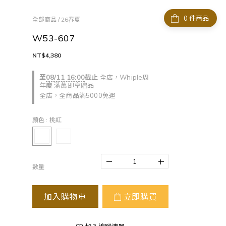
件商品
全部商品
/
26春夏
W53-607
NT$4,380
至
08/11 16:00
截止
全店，Whiple周
年慶 滿萬即享贈品
全店，全商品滿5000免運
顏色
: 桃紅
數量
加入購物車
立即購買