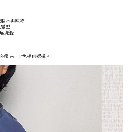
袋脫水再晾乾
免變型
皂洗滌
的到來，2色提供選擇。