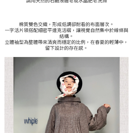
請用天然的石鹼液體皂或水晶肥皂洗滌
棉質雙色交織，形成低調卻耐看的布面層次。
一字活片領搭配細密平達克活褶，讓視覺自然集中於線條與
結構。
立體袖型為整體帶來清爽而穩定的比例，在春夏的輕薄中，
留下設計的存在感。