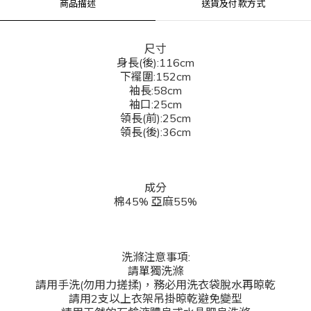
商品描述
送貨及付款方式
尺寸
身長(後):116cm
下襬圍:152cm
袖長:58cm
袖口:25cm
領長(前):25cm
領長(後):36cm
成分
棉45% 亞麻55%
洗滌注意事項:
請單獨洗滌
請用手洗(勿用力搓揉)，務必用洗衣袋脫水再晾乾
請用2支以上衣架吊掛晾乾避免變型