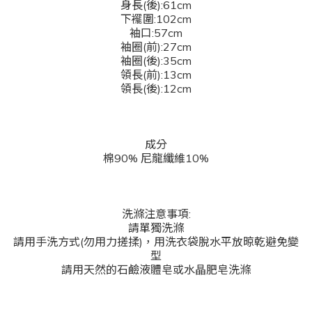
身長(後):61cm
下襬圍:102cm
袖口:57cm
袖圈
(前):27cm
袖圈
(後):35cm
領長(前):13cm
領長(後):12cm
成分
棉90% 尼龍纖維10%
洗滌注意事項:
請單獨洗滌
請用手洗方式(勿用力搓揉)，用洗衣袋脫水平放晾乾避免變
型
請用天然的石鹼液體皂或水晶肥皂洗滌