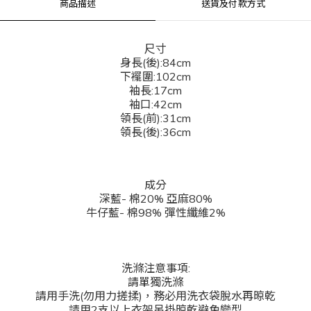
商品描述
送貨及付款方式
尺寸
身長(後):84cm
下襬圍:102cm
袖長:17cm
袖口:42cm
領長(前):31cm
領長(後):36cm
成分
深藍- 棉20% 亞麻80%
牛仔藍- 棉98% 彈性纖維2%
洗滌注意事項:
請單獨洗滌
請用手洗(勿用力搓揉)，務必用洗衣袋脫水再晾乾
請用2支以上衣架吊掛晾乾避免變型