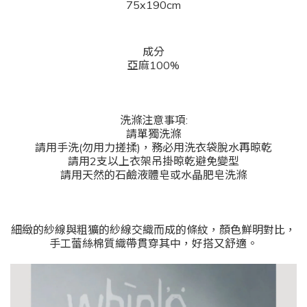
75x190cm
成分
亞麻100%
洗滌注意事項:
請單獨洗滌
請用手洗(勿用力搓揉)，務必用洗衣袋脫水再晾乾
請用2支以上衣架吊掛晾乾避免變型
請用天然的石鹼液體皂或水晶肥皂洗滌
細緻的紗線與粗獷的紗線交織而成的條紋，顏色鮮明對比，
手工蕾絲棉質織帶貫穿其中，好搭又舒適。