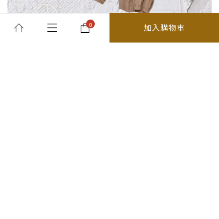
加入購物車
所有商品
最新消息及優惠
關於我們
退貨須知
分類
精選商品
森禾開發有限公司/統編:27558211
26春夏
你的購物車是空的
台北市大安區復興南路一段219巷1號
上身
whiple38red12@gmail.com
聯絡我們:
外套