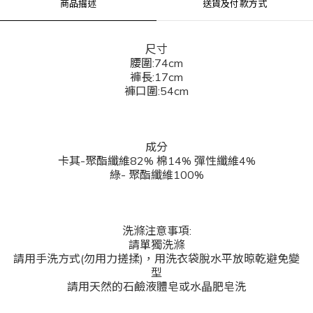
商品描述
送貨及付款方式
尺寸
腰圍:74cm
褲長:17cm
褲口圍:54cm
成分
卡其-聚酯纖維82% 棉14% 彈性纖維4%
綠- 聚酯纖維100%
洗滌注意事項:
請單獨洗滌
請用手洗方式(勿用力搓揉)，用洗衣袋脫水平放晾乾避免變
型
請用天然的石鹼液體皂或水晶肥皂洗