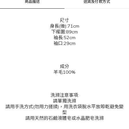
商品描述
送貨及付款方式
尺寸
身長(後):71cm
下襬圍:89cm
袖長:52cm
袖口:29cm
成分
羊毛100%
洗滌注意事項:
請單獨洗滌
請用手洗方式(勿用力搓揉)，用洗衣袋脫水平放晾乾避免變
型
請用天然的石鹼液體皂或水晶肥皂洗滌