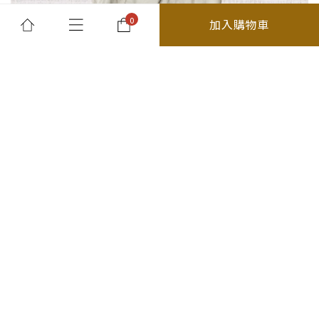
加入購物車
所有商品
最新消息及優惠
關於我們
退貨須知
分類
精選商品
26春夏
你的購物車是空的
上身
外套