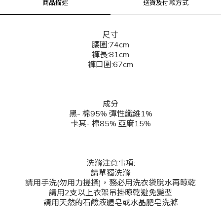
商品描述
送貨及付款方式
尺寸
腰圍:74cm
褲長:81cm
褲口圍:67cm
成分
黑- 棉95% 彈性纖維1%
卡其- 棉85% 亞麻15%
洗滌注意事項:
請單獨洗滌
請用手洗(勿用力搓揉)，務必用洗衣袋脫水再晾乾
請用2支以上衣架吊掛晾乾避免變型
請用天然的石鹼液體皂或水晶肥皂洗滌