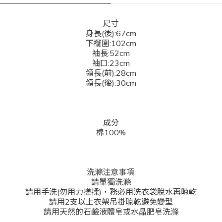
尺寸
身長(後):67cm
下襬圍:102cm
袖長:52cm
袖口:23cm
領長(前):28cm
領長(後):30cm
成分
棉100%
洗滌注意事項:
請單獨洗滌
請用手洗(勿用力搓揉)，務必用洗衣袋脫水再晾乾
請用2支以上衣架吊掛晾乾避免變型
請用天然的石鹼液體皂或水晶肥皂洗滌