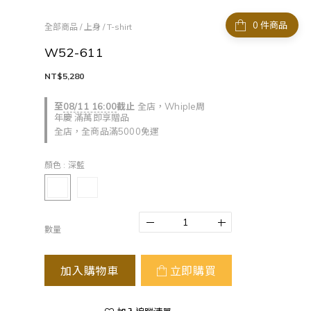
件商品
全部商品
/
上身
/
T-shirt
W52-611
NT$5,280
至
08/11 16:00
截止
全店，Whiple周
年慶 滿萬即享贈品
全店，全商品滿5000免運
顏色
: 深藍
數量
加入購物車
立即購買