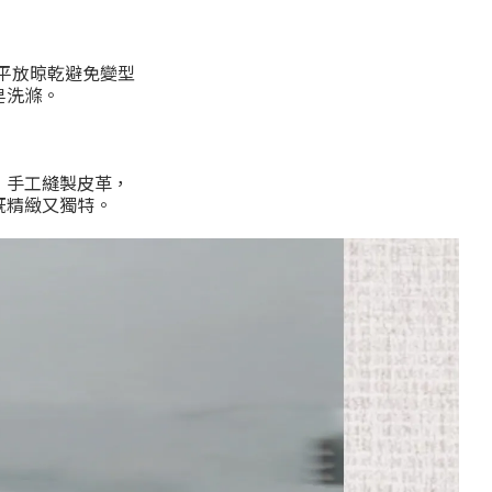
水平放晾乾避免變型
皂洗滌。
，手工縫製皮革，
既精緻又獨特。