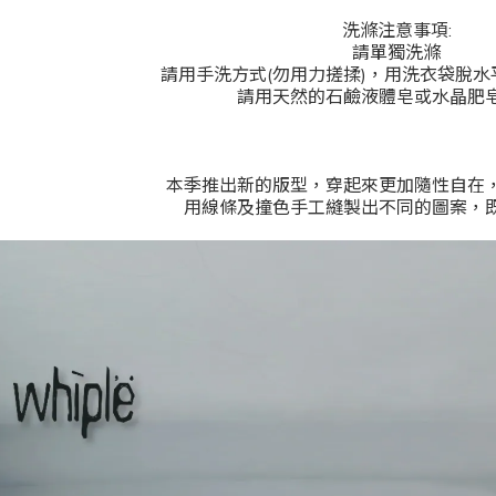
洗滌注意事項:
請單獨洗滌
請用手洗方式(勿用力搓揉)，用洗衣袋脫
請用天然的石鹼液體皂或水晶肥
本季推出新的版型，穿起來更加隨性自在
用線條及撞色手工縫製出不同的圖案，