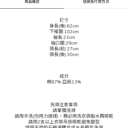
商品描述
送貨及付款方式
尺寸
身長(後):62cm
下襬圍:102cm
袖長:23cm
袖口圍:29cm
領長(前):27cm
領長(後):30cm
成分
棉87% 亞麻13%
洗滌注意事項:
請單獨洗滌
請用手洗(勿用力搓揉)，務必用洗衣袋脫水再晾乾
請用2支以上衣架吊掛晾乾避免變型
請用天然的石鹼液體皂或水晶肥皂洗滌