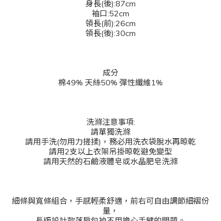
身長(後):87cm
袖口:52
cm
領長(前):26
cm
領長(後):30cm
成分
棉49% 天絲50% 彈性纖維1%
洗滌注意事項:
請單獨洗滌
請用手洗(勿用力搓揉)，務必用洗衣袋脫水再晾乾
請用2支以上衣架吊掛晾乾避免變型
請用天然的石鹼液體皂或水晶肥皂洗滌
細條與寬條組合，手感輕柔舒適，前右可自由調節細褶份
量，
長版設計款落肩包袖不用擔心手臂的問題。