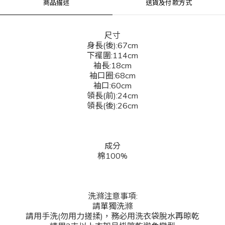
商品描述
送貨及付款方式
尺寸
身長(後):67cm
下襬圍:114cm
袖長:18cm
袖口圈:68cm
袖口:60cm
領長(前):24cm
領長(後):26cm
成分
棉100%
洗滌注意事項:
請單獨洗滌
請用手洗(勿用力搓揉)，務必用洗衣袋脫水再晾乾