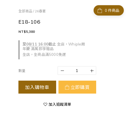
件商品
全部商品
/
26春夏
E18-106
NT$5,380
至
08/11 16:00
截止
全店，Whiple周
年慶 滿萬即享贈品
全店，全商品滿5000免運
數量
加入購物車
立即購買
加入追蹤清單