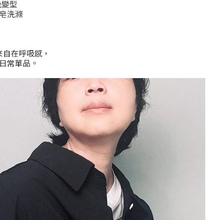
免變型
皂洗滌
來自在呼吸感，
日常單品。