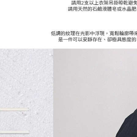
請用2支以上衣架吊掛晾乾避
請用天然的石鹼液體皂或水晶肥
低調的紋理在光影中浮現，寬鬆輪廓帶
是一件可以安靜存在、卻極具態度的