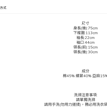
方式
尺寸
身長(後):75cm
下襬圍:113cm
袖長:22cm
袖口:44cm
領長(前):15cm
領長(後):30cm
成分
棉45% 縲縈40% 亞麻15
洗滌注意事項:
請單獨洗滌
請用手洗(勿用力搓揉)，務必用洗衣