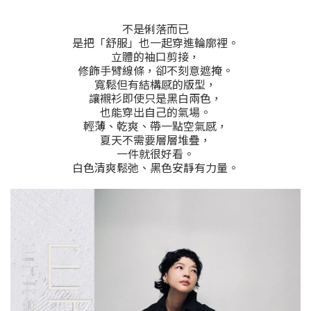
不是俐落而已
是把「舒服」也一起穿進輪廓裡。
立體的袖口剪接，
修飾手臂線條，卻不刻意遮掩。
寬鬆但有結構感的版型，
讓襯衫即使只是黑白兩色，
也能穿出自己的氣場。
輕薄、乾爽、帶一點空氣感，
夏天不需要層層堆疊，
一件就很好看。
白色清爽鬆弛、黑色安靜有力量。