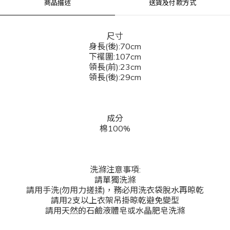
商品描述
送貨及付款方式
尺寸
身長(後):70cm
下襬圍:107cm
領長(前):23cm
領長(後):29cm
成分
棉100%
洗滌注意事項:
請單獨洗滌
請用手洗(勿用力搓揉)，務必用洗衣袋脫水再晾乾
請用2支以上衣架吊掛晾乾避免變型
請用天然的石鹼液體皂或水晶肥皂洗滌