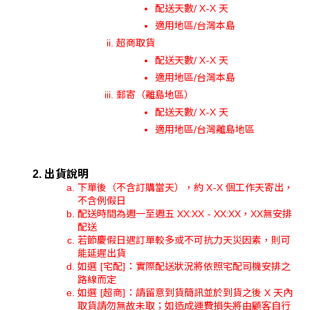
配送天數/ X-X 天
適用地區/台灣本島
超商取貨
配送天數/ X-X 天
適用地區/台灣本島
郵寄（離島地區）
配送天數/ X-X 天
適用地區/台灣離島地區
出貨說明
下單後（不含訂購當天），約 X-X 個工作天寄出，
不含例假日
配送時間為週一至週五 XX:XX - XX:XX，XX無安排
配送
若節慶假日遇訂單較多或不可抗力天災因素，則可
能延遲出貨
如選 [宅配]：實際配送狀況將依照宅配司機安排之
路線而定
如選 [超商]：請留意到貨簡訊並於到貨之後 X 天內
取貨請勿無故未取；如造成運費損失將由顧客自行