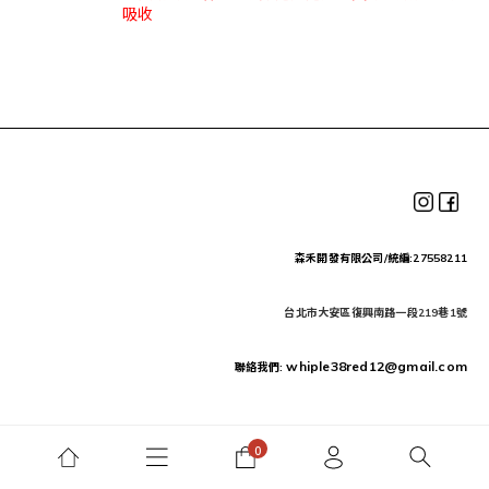
吸收
森禾開發有限公司/統編:27558211
台北市大安區復興南路一段219巷1號
whiple38red12@gmail.com
聯絡我們: